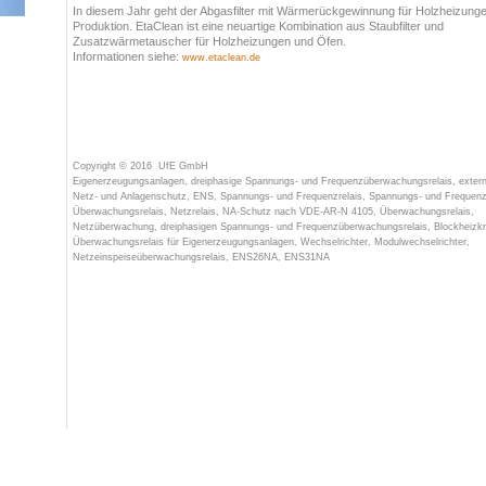
In diesem Jahr geht der Abgasfilter mit Wärmerückgewinnung für Holzheizungen
Produktion. EtaClean ist eine neuartige Kombination aus Staubfilter und
Zusatzwärmetauscher für Holzheizungen und Öfen.
Informationen siehe:
www.etaclean.de
Copyright © 2016
UfE GmbH
Eigenerzeugungsanlagen, dreiphasige Spannungs- und Frequenzüberwachungsrelais, exter
Netz- und Anlagenschutz, ENS, Spannungs- und Frequenzrelais,
Spannungs- und Frequen
Überwachungsrelais,
Netzrelais, NA-Schutz nach VDE-AR-N 4105, Überwachungsrelais,
Netzüberwachung,
dreiphasigen Spannungs- und Frequenzüberwachungsrelais,
Blockheizk
Überwachungsrelais
für Eigenerzeugungsanlagen, Wechselrichter, Modulwechselrichter,
Netzeinspeiseüberwachungsrelais, ENS26NA, ENS31NA