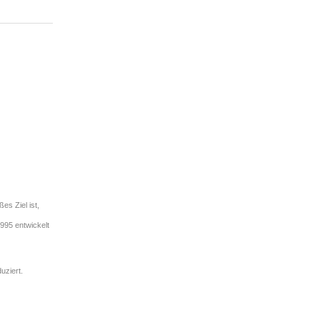
es Ziel ist,
995 entwickelt
uziert.