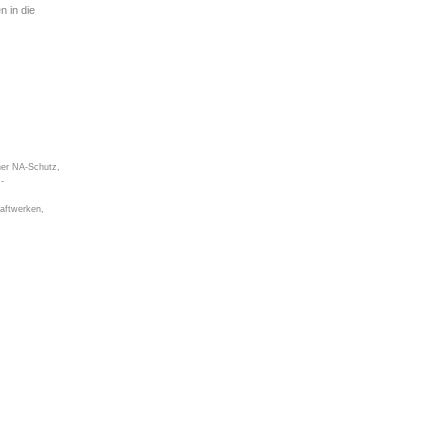
 in die
ner NA-Schutz,
z
-
raftwerken,