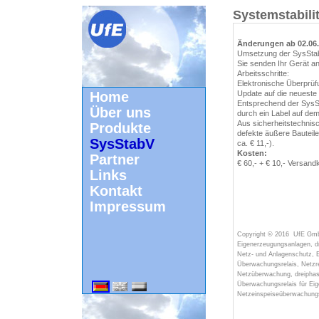
Systemstabil
Änderungen ab 02.06.2
Umsetzung der SysStab
Sie senden Ihr Gerät a
Arbeitsschritte:
Elektronische Überprüf
Home
Update auf die neueste
Entsprechend der SysSt
Über uns
durch ein Label auf dem
Aus sicherheitstechnis
Produkte
defekte äußere Bauteile,
SysStabV
ca. € 11,-).
Kosten:
Partner
€ 60,- + € 10,- Versand
Links
Kontakt
Impressum
Copyright © 2016
UfE Gm
Eigenerzeugungsanlagen, d
Netz- und Anlagenschutz, 
Überwachungsrelais,
Netzr
Netzüberwachung,
dreipha
Überwachungsrelais
für Eig
Netzeinspeiseüberwachun