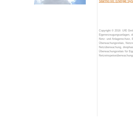
StarmoTec Energie Sy
Copyright © 2016
UfE Gm
Eigenerzeugungsanlagen, d
Netz- und Anlagenschutz, 
Überwachungsrelais,
Netzr
Netzüberwachung,
dreipha
Überwachungsrelais
für Eig
Netzeinspeiseüberwachun