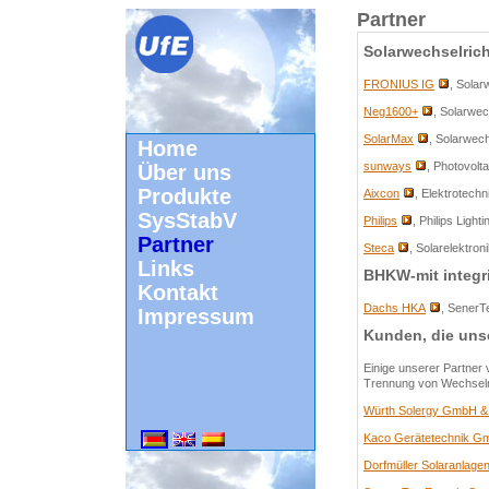
Partner
Solarwechselrich
FRONIUS IG
, Solar
Neg1600+
, Solarwec
SolarMax
, Solarwec
Home
sunways
, Photovol
Über uns
Produkte
Aixcon
, Elektrotech
SysStabV
Philips
, Philips Light
Partner
Steca
, Solarelektr
Links
BHKW-mit integr
Kontakt
Dachs HKA
, SenerT
Impressum
Kunden, die uns
Einige unserer Partner 
Trennung von Wechselr
Würth Solergy GmbH &
Kaco Gerätetechnik G
Dorfmüller Solaranlag