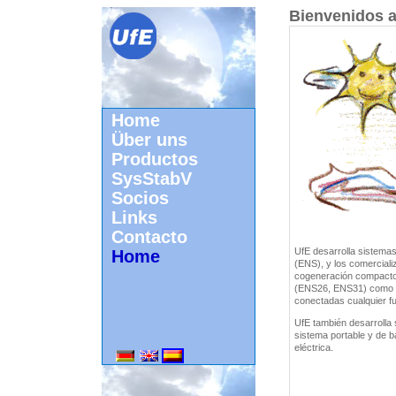
Bienvenidos 
Home
Über uns
Productos
SysStabV
Socios
Links
Contacto
UfE desarrolla sistema
Home
(ENS), y los comerciali
cogeneración compactos
(ENS26, ENS31) como u
conectadas cualquier f
UfE también desarrolla 
sistema portable y de ba
eléctrica.