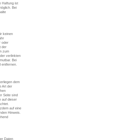
 Haftung ist
öglich. Bei
alte
ir keinen
ähr
r oder
t der
en zum
der verlinkten
mutbar. Bei
 entfernen.
nterliegen dem
e Art der
chen
r Seite sind
e auf dieser
chtet.
tzdem auf eine
nden Hinweis.
ehend
ner Daten