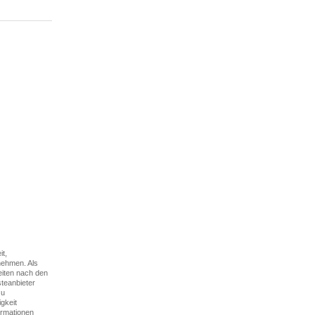
it,
rnehmen. Als
eiten nach den
teanbieter
zu
gkeit
ormationen