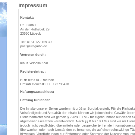
Impressum
Kontakt:
UfE GmbH
An der Rothebek 29
23560 Lübeck
Tel.: 0151 127 159 30
post@ufegmbh.de
Vertreten durch:
Klaus-Wilhelm Köln
Registereintrag:
HRB 8987 AG Rostock
Umsatzsteuer-ID: DE 173735470
Haftungsausschluss:
Haftung für Inhalte
Die Inhalte unserer Seiten wurden mit größter Sorgfalt erstellt. Für die Richtigke
Vollständigkeit und Aktualität der Inhalte können wir jedoch keine Gewähr übe
Diensteanbieter sind wir gemäß § 7 Abs.1 TMG für eigene Inhalte auf diesen S
allgemeinen Gesetzen verantwortlich. Nach §§ 8 bis 10 TMG sind wir als Diens
jedoch nicht verpflichtet, übermittelte oder gespeicherte fremde Informationen 
überwachen oder nach Umständen zu forschen, die auf eine rechtswidrige Täti
hinweisen. Verpflichtungen zur Entfernung oder Sperrung der Nutzung von Inf