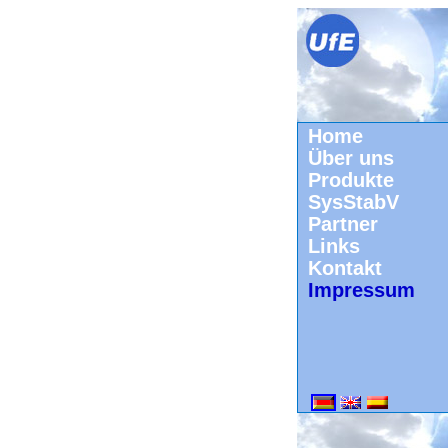
Home
Über uns
Produkte
SysStabV
Partner
Links
Kontakt
Impressum