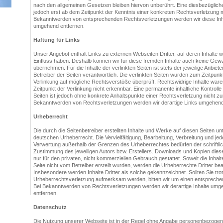
nach den allgemeinen Gesetzen bleiben hiervon unberührt. Eine diesbezügliche
jedoch erst ab dem Zeitpunkt der Kenntnis einer konkreten Rechtsverletzung m
Bekanntwerden von entsprechenden Rechtsverletzungen werden wir diese Inh
umgehend entfernen.
Haftung für Links
Unser Angebot enthält Links zu externen Webseiten Dritter, auf deren Inhalte w
Einfluss haben. Deshalb können wir für diese fremden Inhalte auch keine Gew
übernehmen. Für die Inhalte der verlinkten Seiten ist stets der jeweilige Anbiete
Betreiber der Seiten verantwortlich. Die verlinkten Seiten wurden zum Zeitpunk
Verlinkung auf mögliche Rechtsverstöße überprüft. Rechtswidrige Inhalte war
Zeitpunkt der Verlinkung nicht erkennbar. Eine permanente inhaltliche Kontrolle 
Seiten ist jedoch ohne konkrete Anhaltspunkte einer Rechtsverletzung nicht zu
Bekanntwerden von Rechtsverletzungen werden wir derartige Links umgehend
Urheberrecht
Die durch die Seitenbetreiber erstellten Inhalte und Werke auf diesen Seiten u
deutschen Urheberrecht. Die Vervielfältigung, Bearbeitung, Verbreitung und jed
Verwertung außerhalb der Grenzen des Urheberrechtes bedürfen der schriftli
Zustimmung des jeweiligen Autors bzw. Erstellers. Downloads und Kopien diese
nur für den privaten, nicht kommerziellen Gebrauch gestattet. Soweit die Inhalt
Seite nicht vom Betreiber erstellt wurden, werden die Urheberrechte Dritter bea
Insbesondere werden Inhalte Dritter als solche gekennzeichnet. Sollten Sie tro
Urheberrechtsverletzung aufmerksam werden, bitten wir um einen entspreche
Bei Bekanntwerden von Rechtsverletzungen werden wir derartige Inhalte umg
entfernen.
Datenschutz
Die Nutzung unserer Webseite ist in der Regel ohne Angabe personenbezoge